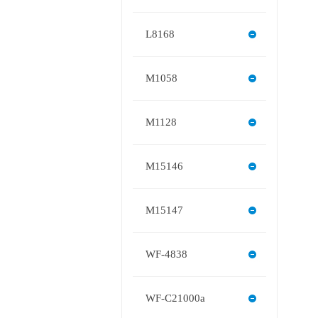
L8168
M1058
M1128
M15146
M15147
WF-4838
WF-C21000a