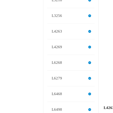
L3218
L3256
L4263
L4269
L6268
L6279
L6468
L426
L6498